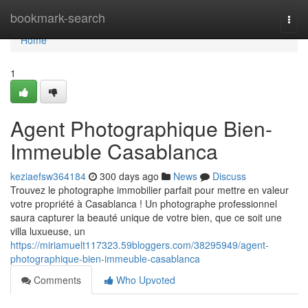
Home
bookmark-search
Togg
navi
Home
1
Agent Photographique Bien-
Immeuble Casablanca
keziaefsw364184
300 days ago
News
Discuss
Trouvez le photographe immobilier parfait pour mettre en valeur
votre propriété à Casablanca ! Un photographe professionnel
saura capturer la beauté unique de votre bien, que ce soit une
villa luxueuse, un
https://miriamuelt117323.59bloggers.com/38295949/agent-
photographique-bien-immeuble-casablanca
Comments
Who Upvoted