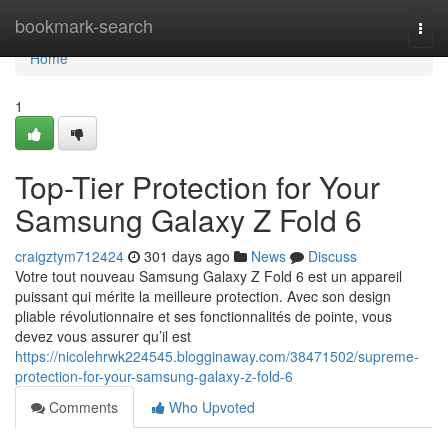
Home
bookmark-search
Togg
navi
Home
1
Top-Tier Protection for Your
Samsung Galaxy Z Fold 6
craigztym712424
301 days ago
News
Discuss
Votre tout nouveau Samsung Galaxy Z Fold 6 est un appareil
puissant qui mérite la meilleure protection. Avec son design
pliable révolutionnaire et ses fonctionnalités de pointe, vous
devez vous assurer qu’il est
https://nicolehrwk224545.blogginaway.com/38471502/supreme-
protection-for-your-samsung-galaxy-z-fold-6
Comments
Who Upvoted