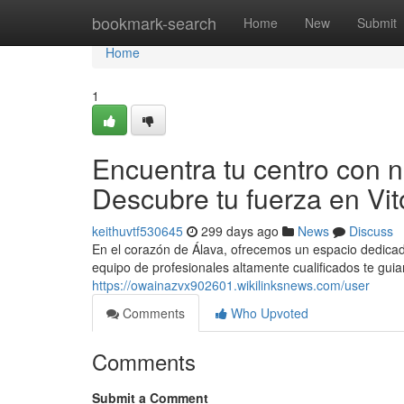
Home
bookmark-search
Home
New
Submit
Home
1
Encuentra tu centro con no
Descubre tu fuerza en Vit
keithuvtf530645
299 days ago
News
Discuss
En el corazón de Álava, ofrecemos un espacio dedicado 
equipo de profesionales altamente cualificados te gui
https://owainazvx902601.wikilinksnews.com/user
Comments
Who Upvoted
Comments
Submit a Comment