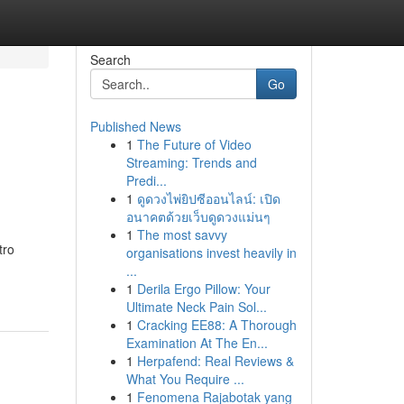
Search
Go
Published News
1
The Future of Video
Streaming: Trends and
Predi...
1
ดูดวงไพ่ยิปซีออนไลน์: เปิด
อนาคตด้วยเว็บดูดวงแม่นๆ
1
The most savvy
tro
organisations invest heavily in
...
1
Derila Ergo Pillow: Your
Ultimate Neck Pain Sol...
1
Cracking EE88: A Thorough
Examination At The En...
1
Herpafend: Real Reviews &
What You Require ...
1
Fenomena Rajabotak yang