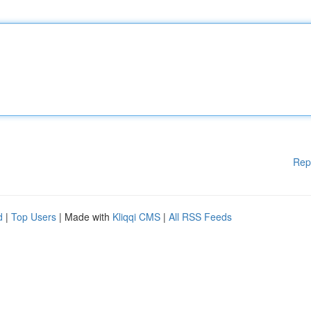
Rep
d
|
Top Users
| Made with
Kliqqi CMS
|
All RSS Feeds