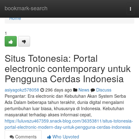
Home
bookmark-search
Togg
navi
Home
1
Situs Totonesia: Portal
electronic contemporary untuk
Pengguna Cerdas Indonesia
asiyagokz578058
296 days ago
News
Discuss
Pengantar: Era electronic dan Kebutuhan Akan System Serba
Ada Dalam beberapa tahun terakhir, dunia digital mengalami
pertumbuhan luar biasa, khususnya di Indonesia. Kebutuhan
masyarakat terhadap akses informasi cepat,
https://luluvszu467359.snack-blog.com/36353811/situs-totonesia-
portal-electronic-modern-day-untuk-pengguna-cerdas-indonesia
Comments
Who Upvoted