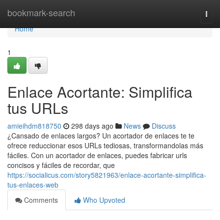
Home
bookmark-search
Togg
navi
Home
1
Enlace Acortante: Simplifica
tus URLs
amieihdm818750
298 days ago
News
Discuss
¿Cansado de enlaces largos? Un acortador de enlaces te te
ofrece reduccionar esos URLs tediosas, transformandolas más
fáciles. Con un acortador de enlaces, puedes fabricar urls
concisos y fáciles de recordar, que
https://socialicus.com/story5821963/enlace-acortante-simplifica-
tus-enlaces-web
Comments
Who Upvoted