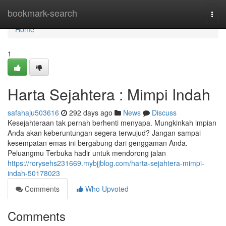
Home
bookmark-search
Togg
navi
Home
1
Harta Sejahtera : Mimpi Indah
safahaju503616
292 days ago
News
Discuss
Kesejahteraan tak pernah berhenti menyapa. Mungkinkah impian
Anda akan keberuntungan segera terwujud? Jangan sampai
kesempatan emas ini bergabung dari genggaman Anda.
Peluangmu Terbuka hadir untuk mendorong jalan
https://rorysehs231669.mybjjblog.com/harta-sejahtera-mimpi-
indah-50178023
Comments
Who Upvoted
Comments