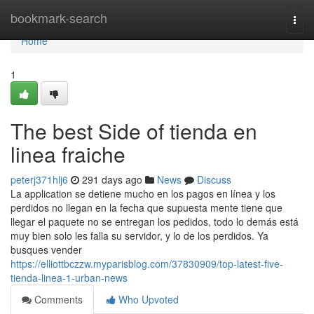
Home
bookmark-search
Togg
navi
Home
1
The best Side of tienda en
linea fraiche
peterj371hlj6
291 days ago
News
Discuss
La application se detiene mucho en los pagos en línea y los
perdidos no llegan en la fecha que supuesta mente tiene que
llegar el paquete no se entregan los pedidos, todo lo demás está
muy bien solo les falla su servidor, y lo de los perdidos. Ya
busques vender
https://elliottbczzw.myparisblog.com/37830909/top-latest-five-
tienda-linea-1-urban-news
Comments
Who Upvoted