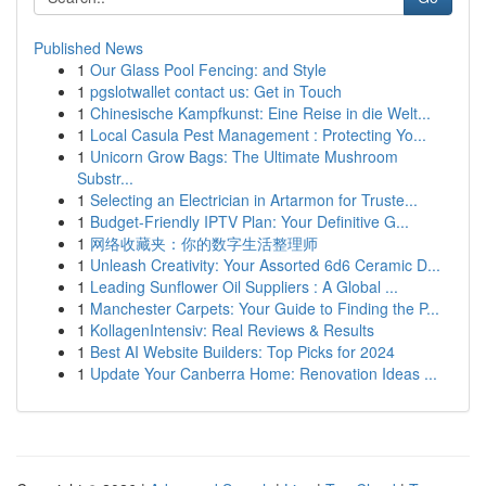
Published News
1
Our Glass Pool Fencing: and Style
1
pgslotwallet contact us: Get in Touch
1
Chinesische Kampfkunst: Eine Reise in die Welt...
1
Local Casula Pest Management : Protecting Yo...
1
Unicorn Grow Bags: The Ultimate Mushroom
Substr...
1
Selecting an Electrician in Artarmon for Truste...
1
Budget-Friendly IPTV Plan: Your Definitive G...
1
网络收藏夹：你的数字生活整理师
1
Unleash Creativity: Your Assorted 6d6 Ceramic D...
1
Leading Sunflower Oil Suppliers : A Global ...
1
Manchester Carpets: Your Guide to Finding the P...
1
KollagenIntensiv: Real Reviews & Results
1
Best AI Website Builders: Top Picks for 2024
1
Update Your Canberra Home: Renovation Ideas ...