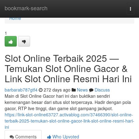
Home
bookmark-search
Togg
navi
Home
1
Slot Online Terbaik 2025 —
Temukan Slot Online Gacor &
Link Slot Online Resmi Hari Ini
barbarab787gtf4
272 days ago
News
Discuss
Main di Slot Online Gacor hari ini dan buktikan sendiri
kemenangan besar dari situs slot terpercaya. Hadir dengan pola
gacor, RTP live tinggi, dan game slot gampang jackpot.
https://link-slot-online63727.activablog.com/37466390/slot-online-
terbaik-2025-temukan-slot-online-gacor-link-slot-online-resmi-hari-
ini
Comments
Who Upvoted