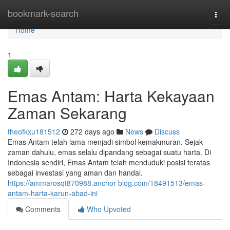
Home
bookmark-search
Togg
navi
Home
1
Emas Antam: Harta Kekayaan
Zaman Sekarang
theofkxu181512
272 days ago
News
Discuss
Emas Antam telah lama menjadi simbol kemakmuran. Sejak
zaman dahulu, emas selalu dipandang sebagai suatu harta. Di
Indonesia sendiri, Emas Antam telah menduduki posisi teratas
sebagai investasi yang aman dan handal.
https://ammarosqt870988.anchor-blog.com/18491513/emas-
antam-harta-karun-abad-ini
Comments
Who Upvoted