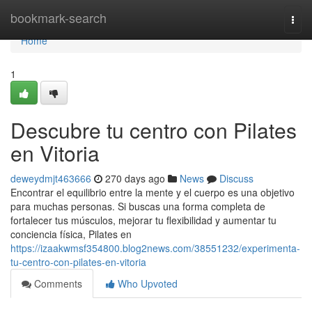
Home
bookmark-search
Togg
navi
Home
1
Descubre tu centro con Pilates
en Vitoria
deweydmjt463666
270 days ago
News
Discuss
Encontrar el equilibrio entre la mente y el cuerpo es una objetivo
para muchas personas. Si buscas una forma completa de
fortalecer tus músculos, mejorar tu flexibilidad y aumentar tu
conciencia física, Pilates en
https://izaakwmsf354800.blog2news.com/38551232/experimenta-
tu-centro-con-pilates-en-vitoria
Comments
Who Upvoted