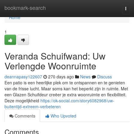
Home
bookmark-search
Togg
navi
Home
1
Veranda Schuifwand: Uw
Verlengde Woonruimte
deannapasy122607
270 days ago
News
Discuss
Een patio is een heerlijke plek om te ontspannen en te genieten
van de frisse lucht. Maar soms kan het beperkt zijn in ruimte. Met
een Glazen Schuifdeur creëer je extra woonruimte en flexibiliteit.
Deze mogelijkheid
https://ok-social.com/story6082968/uw-
buitentijd-extreem-verbeteren
Comments
Who Upvoted
Comments