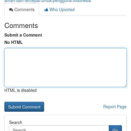
aman-dan-tercepat-untuk-pengguna-indonesia
Comments
Who Upvoted
Comments
Submit a Comment
No HTML
HTML is disabled
Report Page
Search
Go