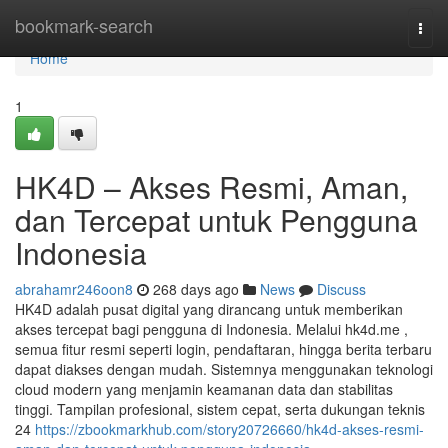
Home
bookmark-search
Togg
navi
Home
1
HK4D – Akses Resmi, Aman,
dan Tercepat untuk Pengguna
Indonesia
abrahamr246oon8
268 days ago
News
Discuss
HK4D adalah pusat digital yang dirancang untuk memberikan
akses tercepat bagi pengguna di Indonesia. Melalui hk4d.me ,
semua fitur resmi seperti login, pendaftaran, hingga berita terbaru
dapat diakses dengan mudah. Sistemnya menggunakan teknologi
cloud modern yang menjamin keamanan data dan stabilitas
tinggi. Tampilan profesional, sistem cepat, serta dukungan teknis
24
https://zbookmarkhub.com/story20726660/hk4d-akses-resmi-