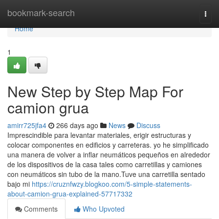
Home
bookmark-search
Togg
navi
Home
1
New Step by Step Map For
camion grua
amirr725jfa4
266 days ago
News
Discuss
Imprescindible para levantar materiales, erigir estructuras y
colocar componentes en edificios y carreteras. yo he simplificado
una manera de volver a inflar neumáticos pequeños en alrededor
de los dispositivos de la casa tales como carretillas y camiones
con neumáticos sin tubo de la mano.Tuve una carretilla sentado
bajo mi
https://cruznfwzy.blogkoo.com/5-simple-statements-
about-camion-grua-explained-57717332
Comments
Who Upvoted