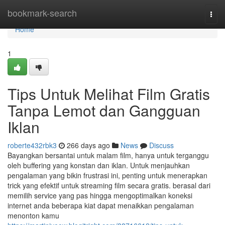
Home
bookmark-search
Togg
navi
Home
1
Tips Untuk Melihat Film Gratis
Tanpa Lemot dan Gangguan
Iklan
roberte432rbk3
266 days ago
News
Discuss
Bayangkan bersantai untuk malam film, hanya untuk terganggu
oleh buffering yang konstan dan iklan. Untuk menjauhkan
pengalaman yang bikin frustrasi ini, penting untuk menerapkan
trick yang efektif untuk streaming film secara gratis. berasal dari
memilih service yang pas hingga mengoptimalkan koneksi
internet anda beberapa kiat dapat menaikkan pengalaman
menonton kamu