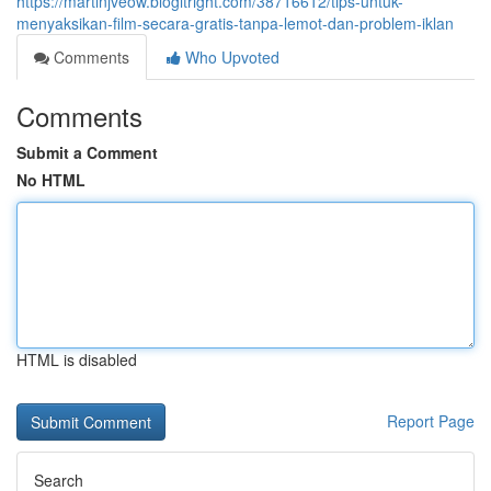
https://martinjveow.blogitright.com/38716612/tips-untuk-
menyaksikan-film-secara-gratis-tanpa-lemot-dan-problem-iklan
Comments
Who Upvoted
Comments
Submit a Comment
No HTML
HTML is disabled
Report Page
Search