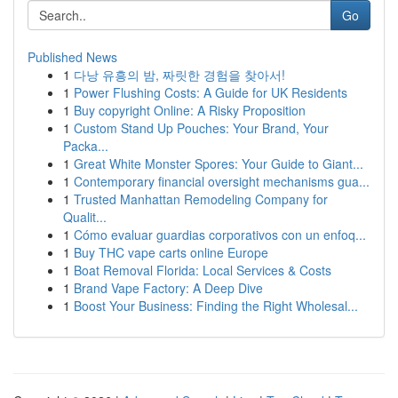
Go
Published News
1
다낭 유흥의 밤, 짜릿한 경험을 찾아서!
1
Power Flushing Costs: A Guide for UK Residents
1
Buy copyright Online: A Risky Proposition
1
Custom Stand Up Pouches: Your Brand, Your
Packa...
1
Great White Monster Spores: Your Guide to Giant...
1
Contemporary financial oversight mechanisms gua...
1
Trusted Manhattan Remodeling Company for
Qualit...
1
Cómo evaluar guardias corporativos con un enfoq...
1
Buy THC vape carts online Europe
1
Boat Removal Florida: Local Services & Costs
1
Brand Vape Factory: A Deep Dive
1
Boost Your Business: Finding the Right Wholesal...