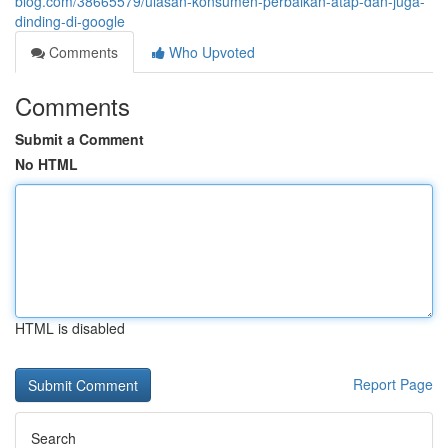
blog.com/38665579/ulasan-konsumen-perbaikan-atap-dan-juga-
dinding-di-google
Comments
Who Upvoted
Comments
Submit a Comment
No HTML
HTML is disabled
Report Page
Search