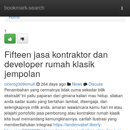
Home
bookmark-search
Togg
navi
Home
1
Fifteen jasa kontraktor dan
developer rumah klasik
jempolan
cicerog309emu6
264 days ago
News
Discuss
Penambahan yang cermatnya tidak cuma sekedar bilik
ekstraâ€”ini yaitu paparan dari gimana kalian mau hidup. silakan
anda sadar suatu yang bertahan lambat, disengaja, dan
selengkapnya milik anda. amaran wawancara kamu hari ini atau
jelajahi portofolio jasa pemborong atau kontraktor rumah klasik
kita buat memandang kemungkinannya. carilah ilustrasi yang
memberitahukan integrasi
https://landenvabef.liberty-