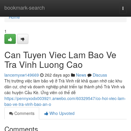
Home
bookmark-search
Togg
navi
Home
1
Can Tuyen Viec Lam Bao Ve
Tra Vinh Luong Cao
lancemyxw149669
262 days ago
News
Discuss
Thị trường việc làm bảo vệ ở Trà Vinh rất khả quan nhờ các khu
dân cư, chợ và doanh nghiệp phát triển tại thành phố Trà Vinh và
các huyện Cầu Kè. Ứng viên có thể dễ
https://pennyxodx003921.arwebo.com/60329547/co-hoi-viec-lam-
bao-ve-tra-vinh-bao-an-o
Comments
Who Upvoted
Comments