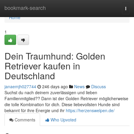
Home
bookmark-search
Togg
navi
Home
1
Dein Traumhund: Golden
Retriever kaufen in
Deutschland
janaemjh027744
246 days ago
News
Discuss
Suchst du nach deinem zuverlässigen und lieben
Familienmitglied?? Dann ist der Golden Retriever möglicherweise
die tolle Kombination für dich. Diese liebevollsten Hunde sind
bekannt für ihre Energie und ihr
https://herzenswelpen.de/
Comments
Who Upvoted