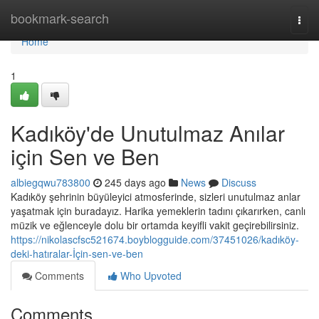
Home
bookmark-search
Togg
navi
Home
1
Kadıköy'de Unutulmaz Anılar
için Sen ve Ben
albiegqwu783800
245 days ago
News
Discuss
Kadıköy şehrinin büyüleyici atmosferinde, sizleri unutulmaz anlar
yaşatmak için buradayız. Harika yemeklerin tadını çıkarırken, canlı
müzik ve eğlenceyle dolu bir ortamda keyifli vakit geçirebilirsiniz.
https://nikolascfsc521674.boyblogguide.com/37451026/kadıköy-
deki-hatıralar-İçin-sen-ve-ben
Comments
Who Upvoted
Comments