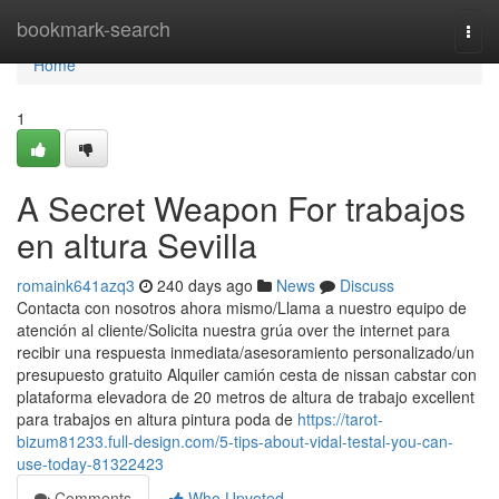
Home
bookmark-search
Togg
navi
Home
1
A Secret Weapon For trabajos
en altura Sevilla
romaink641azq3
240 days ago
News
Discuss
Contacta con nosotros ahora mismo/Llama a nuestro equipo de
atención al cliente/Solicita nuestra grúa over the internet para
recibir una respuesta inmediata/asesoramiento personalizado/un
presupuesto gratuito Alquiler camión cesta de nissan cabstar con
plataforma elevadora de 20 metros de altura de trabajo excellent
para trabajos en altura pintura poda de
https://tarot-
bizum81233.full-design.com/5-tips-about-vidal-testal-you-can-
use-today-81322423
Comments
Who Upvoted