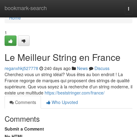
Home
bookmark-search
Togg
navi
Home
1
Le Meilleur String en France
reganxhkj527778
240 days ago
News
Discuss
Cherchez-vous un string idéal? Vous êtes au bon endroit ! La
France regorge de marques qui proposent des strings de qualité
supérieure. Que vous soyez à la recherche d'un string moderne, il
existe une multitude
https://beststringer.com/france/
Comments
Who Upvoted
Comments
Submit a Comment
No HTML