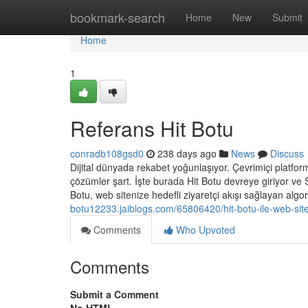
Home
bookmark-search
Home
New
Submit
Home
1
Referans Hit Botu
conradb108gsd0
238 days ago
News
Discuss
Dijital dünyada rekabet yoğunlaşıyor. Çevrimiçi platformla
çözümler şart. İşte burada Hit Botu devreye giriyor ve
Botu, web sitenize hedefli ziyaretçi akışı sağlayan algor
botu12233.jaiblogs.com/65806420/hit-botu-ile-web-siten
Comments
Who Upvoted
Comments
Submit a Comment