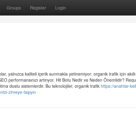
Groups
Register
Login
r, yalnızca kaliteli içerik sunmakla yetinemiyor; organik trafik için akıllı
 SEO performansınızı artırıyor. Hit Botu Nedir ve Neden Önemlidir? Requ
itma dostu sistemlerdir. Bu teknolojiler, organik trafik
https://anahtar-kel
izi-zirveye-taşıyın