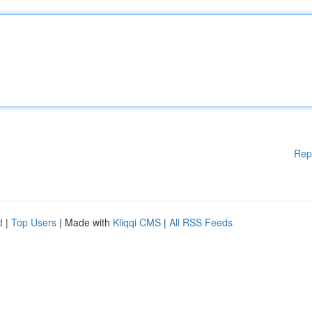
Rep
d
|
Top Users
| Made with
Kliqqi CMS
|
All RSS Feeds