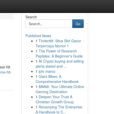
Search
Go
Published News
1
Tinder88: Situs Slot Gacor
Terpercaya Nomor 1
1
The Power of Research
Peptides: A Beginner's Guide
1
AI Crypto buying and selling
alerts stated and ...
est Hit
1
iptv maroc
ime-hit-
1
Giant Bikes: A
Comprehensive Handbook
1
MM88: Your Ultimate Online
Gaming Destination
1
Deepen Your Trust A
Christian Growth Group
1
Revamping The Enterprise:
A Handbook to C...