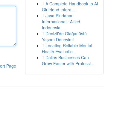
1
A Complete Handbook to AI
Girlfriend Intera...
1
Jasa Pindahan
Internasional : Allied
Indonesia,...
1
Denizli'de Olağanüstü
Yaşam Deneyimi
1
Locating Reliable Mental
Health Evaluatio...
1
Dallas Businesses Can
Grow Faster with Professi...
ort Page