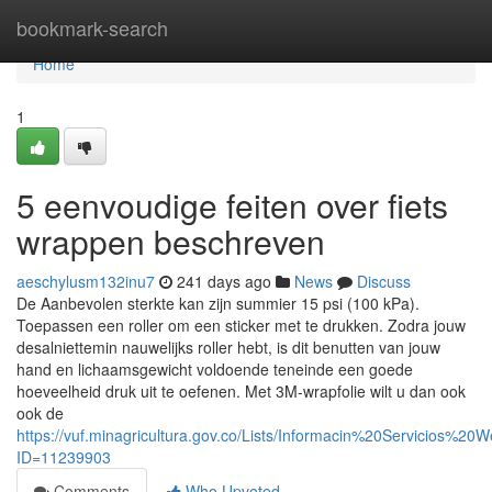
Home
bookmark-search
Home
1
5 eenvoudige feiten over fiets
wrappen beschreven
aeschylusm132inu7
241 days ago
News
Discuss
De Aanbevolen sterkte kan zijn summier 15 psi (100 kPa).
Toepassen een roller om een sticker met te drukken. Zodra jouw
desalniettemin nauwelijks roller hebt, is dit benutten van jouw
hand en lichaamsgewicht voldoende teneinde een goede
hoeveelheid druk uit te oefenen. Met 3M-wrapfolie wilt u dan ook
ook de
https://vuf.minagricultura.gov.co/Lists/Informacin%20Servicios%2
ID=11239903
Comments
Who Upvoted