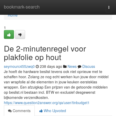
Home
bookmark-search
Togg
navi
Home
1
De 2-minutenregel voor
plakfolie op hout
seymourc455zwq0
238 days ago
News
Discuss
Je hoeft de hardware beslist tevens ook niet opnieuw met te
schaffen hoor. Zolang ze nog echt werken kun jouw door middel
van wrapfolie al die elementen in jouw keuken eersteklas
wrappen. Een afzuigkap Een prijzen van de getoonde middelen
op beslist.nl bestaan incl. BTW en exclusief desgewenst
bijkomende verzendkosten.
https://www.question2answer.org/qa/user/tinbudget1
Comments
Who Upvoted