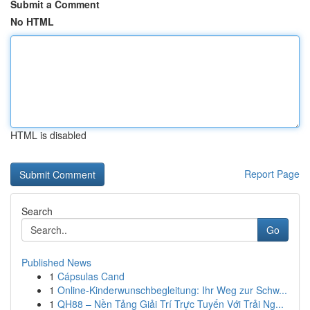
Submit a Comment
No HTML
HTML is disabled
Report Page
Search
Go
Published News
1
Cápsulas Cand
1
Online-Kinderwunschbegleitung: Ihr Weg zur Schw...
1
QH88 – Nền Tảng Giải Trí Trực Tuyến Với Trải Ng...