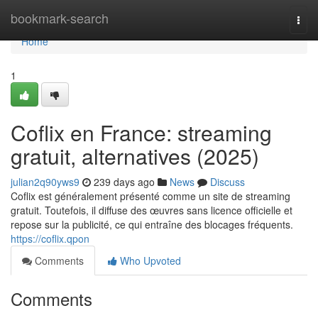
Home
bookmark-search
Togg
navi
Home
1
Coflix en France: streaming
gratuit, alternatives (2025)
julian2q90yws9
239 days ago
News
Discuss
Coflix est généralement présenté comme un site de streaming
gratuit. Toutefois, il diffuse des œuvres sans licence officielle et
repose sur la publicité, ce qui entraîne des blocages fréquents.
https://coflix.qpon
Comments
Who Upvoted
Comments