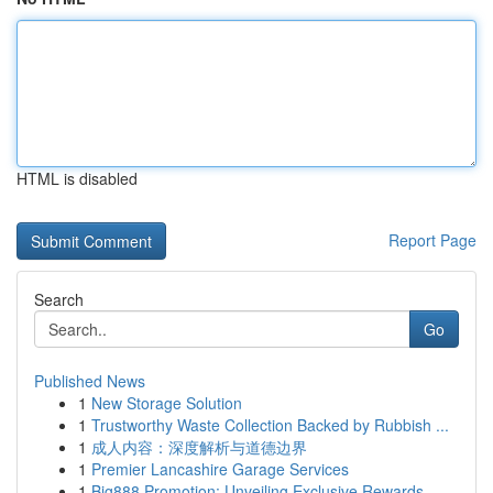
HTML is disabled
Report Page
Search
Go
Published News
1
New Storage Solution
1
Trustworthy Waste Collection Backed by Rubbish ...
1
成人内容：深度解析与道德边界
1
Premier Lancashire Garage Services
1
Big888 Promotion: Unveiling Exclusive Rewards