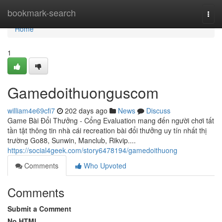
Home
bookmark-search
Togg
navi
Home
1
Gamedoithuonguscom
william4e69cfi7
202 days ago
News
Discuss
Game Bài Đổi Thưởng - Cổng Evaluation mang đến người chơi tất
tần tật thông tin nhà cái recreation bài đổi thưởng uy tín nhất thị
trường Go88, Sunwin, Manclub, Rikvip....
https://social4geek.com/story6478194/gamedoithuong
Comments
Who Upvoted
Comments
Submit a Comment
No HTML