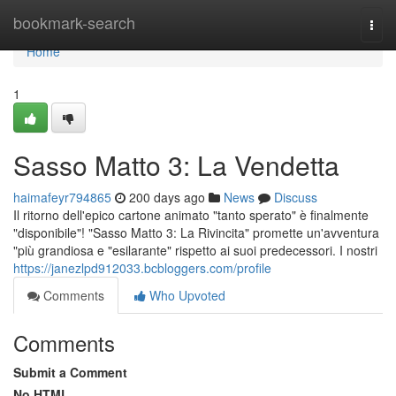
Home
bookmark-search
Togg
navi
Home
1
Sasso Matto 3: La Vendetta
haimafeyr794865
200 days ago
News
Discuss
Il ritorno dell'epico cartone animato "tanto sperato" è finalmente
"disponibile"! "Sasso Matto 3: La Rivincita" promette un'avventura
"più grandiosa e "esilarante" rispetto ai suoi predecessori. I nostri
https://janezlpd912033.bcbloggers.com/profile
Comments
Who Upvoted
Comments
Submit a Comment
No HTML