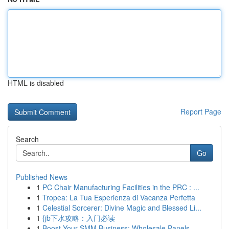
HTML is disabled
Report Page
Search
Go
Published News
1
PC Chair Manufacturing Facilities in the PRC : ...
1
Tropea: La Tua Esperienza di Vacanza Perfetta
1
Celestial Sorcerer: Divine Magic and Blessed Li...
1
{jb下水攻略：入门必读
1
Boost Your SMM Business: Wholesale Panels