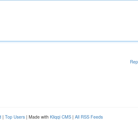
Rep
d
|
Top Users
| Made with
Kliqqi CMS
|
All RSS Feeds