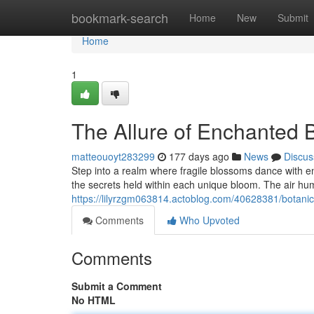
Home
bookmark-search
Home
New
Submit
Home
1
The Allure of Enchanted 
matteouoyt283299
177 days ago
News
Discus
Step into a realm where fragile blossoms dance with en
the secrets held within each unique bloom. The air hu
https://lilyrzgm063814.actoblog.com/40628381/botanic
Comments
Who Upvoted
Comments
Submit a Comment
No HTML