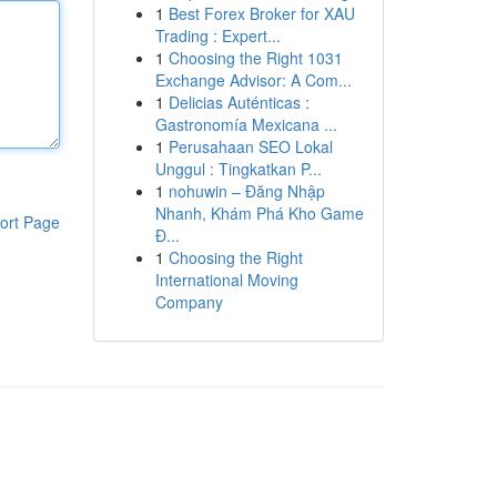
1
Best Forex Broker for XAU
Trading : Expert...
1
Choosing the Right 1031
Exchange Advisor: A Com...
1
Delicias Auténticas :
Gastronomía Mexicana ...
1
Perusahaan SEO Lokal
Unggul : Tingkatkan P...
1
nohuwin – Đăng Nhập
Nhanh, Khám Phá Kho Game
ort Page
Đ...
1
Choosing the Right
International Moving
Company