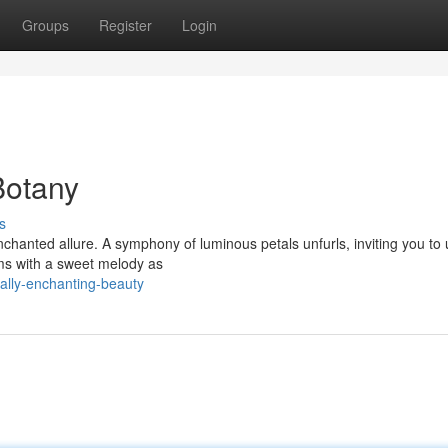
Groups
Register
Login
Botany
s
chanted allure. A symphony of luminous petals unfurls, inviting you to
ms with a sweet melody as
ally-enchanting-beauty