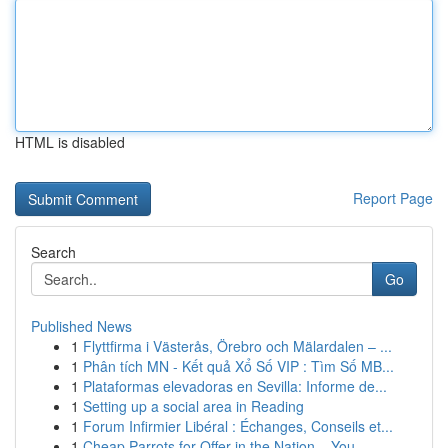
HTML is disabled
Report Page
Search
Go
Published News
1
Flyttfirma i Västerås, Örebro och Mälardalen – ...
1
Phân tích MN - Kết quả Xổ Số VIP : Tìm Số MB...
1
Plataformas elevadoras en Sevilla: Informe de...
1
Setting up a social area in Reading
1
Forum Infirmier Libéral : Échanges, Conseils et...
1
Cheap Parrots for Offer in the Nation – You...