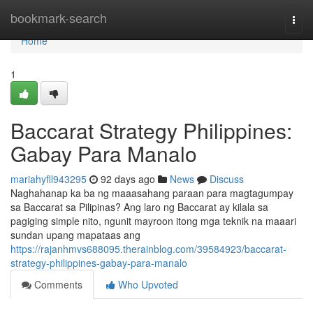
Home
bookmark-search
Togg
navi
Home
1
Baccarat Strategy Philippines:
Gabay Para Manalo
mariahyfll943295
92 days ago
News
Discuss
Naghahanap ka ba ng maaasahang paraan para magtagumpay
sa Baccarat sa Pilipinas? Ang laro ng Baccarat ay kilala sa
pagiging simple nito, ngunit mayroon itong mga teknik na maaari
sundan upang mapataas ang
https://rajanhmvs688095.therainblog.com/39584923/baccarat-
strategy-philippines-gabay-para-manalo
Comments
Who Upvoted