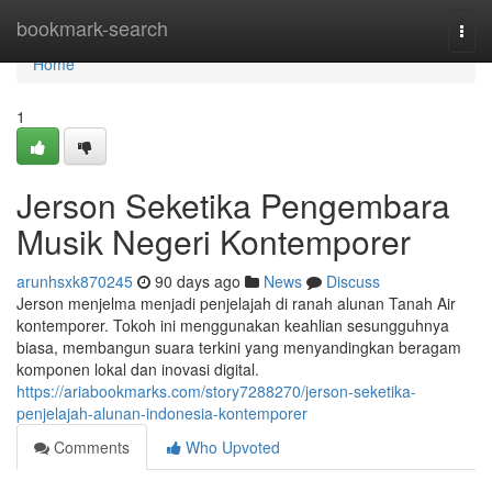
Home
bookmark-search
Togg
navi
Home
1
Jerson Seketika Pengembara
Musik Negeri Kontemporer
arunhsxk870245
90 days ago
News
Discuss
Jerson menjelma menjadi penjelajah di ranah alunan Tanah Air
kontemporer. Tokoh ini menggunakan keahlian sesungguhnya
biasa, membangun suara terkini yang menyandingkan beragam
komponen lokal dan inovasi digital.
https://ariabookmarks.com/story7288270/jerson-seketika-
penjelajah-alunan-indonesia-kontemporer
Comments
Who Upvoted