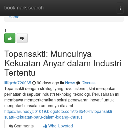
Home
bookmark-search
Togg
navi
Home
1
Topansakti: Munculnya
Kekuatan Anyar dalam Industri
Tertentu
lilligxda720065
90 days ago
News
Discuss
Topansakti dengan strategi yang revolusioner, kini merupakan
perhatian di seputar industri teknologi teknologi. Perusahaan ini
membawa memperkenalkan solusi penawaran inovatif untuk
mengatasi masalah umumnya dialami
https://arunudyj501019.blogofoto.com/72654041/topansakti-
suatu-kekuatan-baru-dalam-bidang-khusus
Comments
Who Upvoted