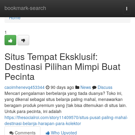
Home
bookmark-search
Togg
navi
Home
1
Situs Tempat Eksklusif:
Destinasi Pilihan Mimpi Buat
Pecinta
caoimhenevq453344
90 days ago
News
Discuss
Mencari pengalaman berbelanja yang tiada duanya? Toko ini,
yang dikenal sebagai situs belanja paling mahal, menawarkan
beragam produk premium yang {tak bisa ditemukan di situs lain.
Untuk para pecinta, ini adalah
https://thesocialroi.com/story11409570/situs-pusat-paling-mahal-
destinasi-belanja-harapan-para-kolektor
Comments
Who Upvoted