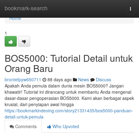
Home
bookmark-search
Togg
navi
Home
1
BOS5000: Tutorial Detail untuk
Orang Baru
brontefpyw650711
88 days ago
News
Discuss
Apakah Anda pemula dalam dunia mesin BOS5000? Jangan
khawatir! Tutorial ini dirancang untuk membantu Anda mengenal
dasar-dasar pengoperasian BOS5000. Kami akan berbagai aspek
krusial, dari penyiapan awal hingga
https://bookmarkindexing.com/story21331435/bos5000-panduan-
detail-untuk-pemula
Comments
Who Upvoted