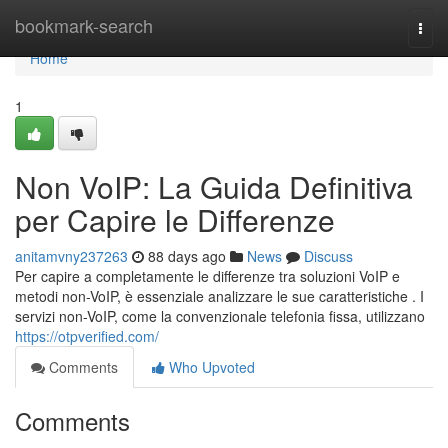
Home
bookmark-search
Togg
navi
Home
1
Non VoIP: La Guida Definitiva
per Capire le Differenze
anitamvny237263
88 days ago
News
Discuss
Per capire a completamente le differenze tra soluzioni VoIP e
metodi non-VoIP, è essenziale analizzare le sue caratteristiche . I
servizi non-VoIP, come la convenzionale telefonia fissa, utilizzano
https://otpverified.com/
Comments
Who Upvoted
Comments