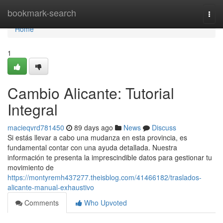
Home
bookmark-search
Togg
navi
Home
1
Cambio Alicante: Tutorial
Integral
macieqvrd781450
89 days ago
News
Discuss
Si estás llevar a cabo una mudanza en esta provincia, es
fundamental contar con una ayuda detallada. Nuestra
información te presenta la imprescindible datos para gestionar tu
movimiento de
https://montyremh437277.theisblog.com/41466182/traslados-
alicante-manual-exhaustivo
Comments
Who Upvoted