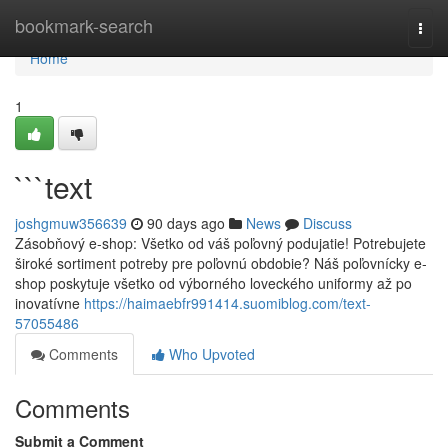
Home
bookmark-search
Togg
navi
Home
1
```text
joshgmuw356639
90 days ago
News
Discuss
Zásobňový e-shop: Všetko od váš poľovný podujatie! Potrebujete
široké sortiment potreby pre poľovnú obdobie? Náš poľovnícky e-
shop poskytuje všetko od výborného loveckého uniformy až po
inovatívne
https://haimaebfr991414.suomiblog.com/text-
57055486
Comments
Who Upvoted
Comments
Submit a Comment