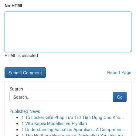
No HTML
HTML is disabled
Report Page
Search
Go
Published News
1
Tủ Locker Giải Pháp Lưu Trữ Tiện Dụng Cho Khô...
1
Villa Kapısı Modelleri ve Fiyatları
1
Understanding Valuation Appraisals: A Comprehen...
1
The Northern Powerhouse: Navigating Your Future...