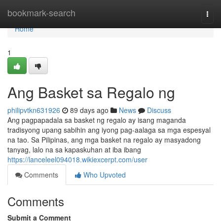
Home
bookmark-search
Togg
navi
Home
1
Ang Basket sa Regalo ng
philipvtkn631926
89 days ago
News
Discuss
Ang pagpapadala sa basket ng regalo ay isang maganda
tradisyong upang sabihin ang iyong pag-aalaga sa mga espesyal
na tao. Sa Pilipinas, ang mga basket na regalo ay masyadong
tanyag, lalo na sa kapaskuhan at iba ibang
https://lanceleel094018.wikiexcerpt.com/user
Comments
Who Upvoted
Comments
Submit a Comment