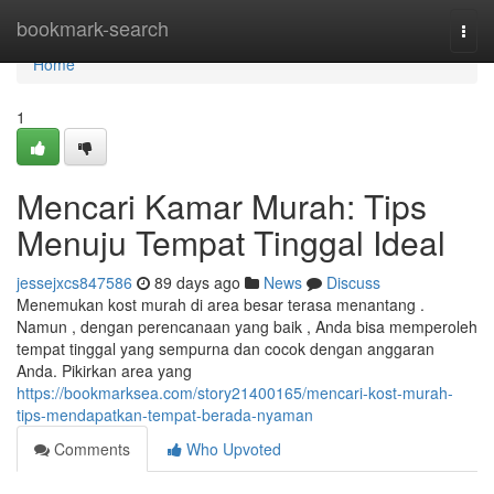
Home
bookmark-search
Togg
navi
Home
1
Mencari Kamar Murah: Tips
Menuju Tempat Tinggal Ideal
jessejxcs847586
89 days ago
News
Discuss
Menemukan kost murah di area besar terasa menantang .
Namun , dengan perencanaan yang baik , Anda bisa memperoleh
tempat tinggal yang sempurna dan cocok dengan anggaran
Anda. Pikirkan area yang
https://bookmarksea.com/story21400165/mencari-kost-murah-
tips-mendapatkan-tempat-berada-nyaman
Comments
Who Upvoted