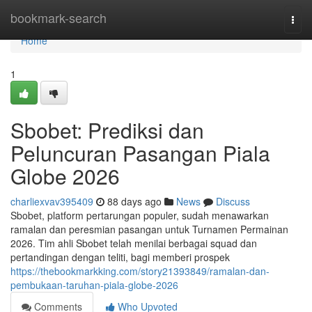
Home
bookmark-search
Togg
navi
Home
1
Sbobet: Prediksi dan
Peluncuran Pasangan Piala
Globe 2026
charliexvav395409
88 days ago
News
Discuss
Sbobet, platform pertarungan populer, sudah menawarkan
ramalan dan peresmian pasangan untuk Turnamen Permainan
2026. Tim ahli Sbobet telah menilai berbagai squad dan
pertandingan dengan teliti, bagi memberi prospek
https://thebookmarkking.com/story21393849/ramalan-dan-
pembukaan-taruhan-piala-globe-2026
Comments
Who Upvoted