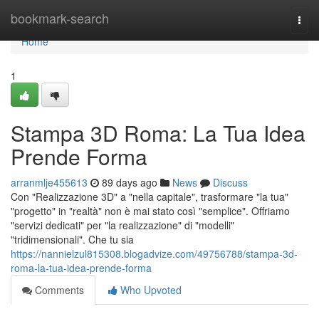
Home
bookmark-search
Togg
navi
Home
1
Stampa 3D Roma: La Tua Idea
Prende Forma
arranmlje455613
89 days ago
News
Discuss
Con "Realizzazione 3D" a "nella capitale", trasformare "la tua"
"progetto" in "realtà" non è mai stato così "semplice". Offriamo
"servizi dedicati" per "la realizzazione" di "modelli"
"tridimensionali". Che tu sia
https://nannielzul815308.blogadvize.com/49756788/stampa-3d-
roma-la-tua-idea-prende-forma
Comments
Who Upvoted