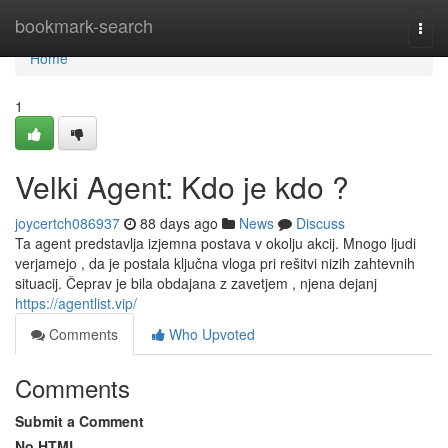
Home
bookmark-search
Togg
navi
Home
1
Velki Agent: Kdo je kdo ?
joycertch086937
88 days ago
News
Discuss
Ta agent predstavlja izjemna postava v okolju akcij. Mnogo ljudi
verjamejo , da je postala ključna vloga pri rešitvi nizih zahtevnih
situacij. Čeprav je bila obdajana z zavetjem , njena dejanj
https://agentlist.vip/
Comments
Who Upvoted
Comments
Submit a Comment
No HTML