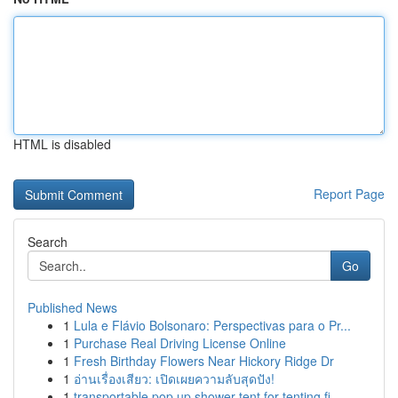
HTML is disabled
Report Page
Search
Go
Published News
1
Lula e Flávio Bolsonaro: Perspectivas para o Pr...
1
Purchase Real Driving License Online
1
Fresh Birthday Flowers Near Hickory Ridge Dr
1
อ่านเรื่องเสียว: เปิดเผยความลับสุดปัง!
1
transportable pop up shower tent for tenting fi...