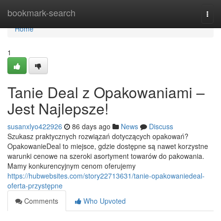
Home
bookmark-search
Togg
navi
Home
1
Tanie Deal z Opakowaniami –
Jest Najlepsze!
susanxlyo422926
86 days ago
News
Discuss
Szukasz praktycznych rozwiązań dotyczących opakowań?
OpakowanieDeal to miejsce, gdzie dostępne są nawet korzystne
warunki cenowe na szeroki asortyment towarów do pakowania.
Mamy konkurencyjnym cenom oferujemy
https://hubwebsites.com/story22713631/tanie-opakowaniedeal-
oferta-przystępne
Comments
Who Upvoted