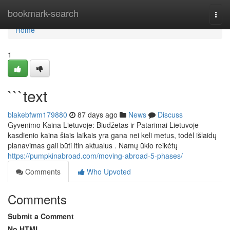
Home
bookmark-search
Togg
navi
Home
1
```text
blakebfwm179880
87 days ago
News
Discuss
Gyvenimo Kaina Lietuvoje: Biudžetas ir Patarimai Lietuvoje
kasdienio kaina šiais laikais yra gana nei keli metus, todėl išlaidų
planavimas gali būti itin aktualus . Namų ūkio reikėtų
https://pumpkinabroad.com/moving-abroad-5-phases/
Comments
Who Upvoted
Comments
Submit a Comment
No HTML