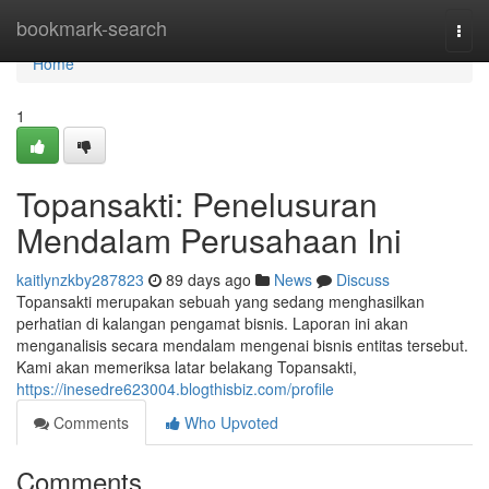
Home
bookmark-search
Togg
navi
Home
1
Topansakti: Penelusuran
Mendalam Perusahaan Ini
kaitlynzkby287823
89 days ago
News
Discuss
Topansakti merupakan sebuah yang sedang menghasilkan
perhatian di kalangan pengamat bisnis. Laporan ini akan
menganalisis secara mendalam mengenai bisnis entitas tersebut.
Kami akan memeriksa latar belakang Topansakti,
https://inesedre623004.blogthisbiz.com/profile
Comments
Who Upvoted
Comments