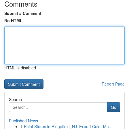
Comments
Submit a Comment
No HTML
HTML is disabled
Report Page
Search
Go
Published News
1
Paint Stores in Ridgefield, NJ: Expert Color Ma...