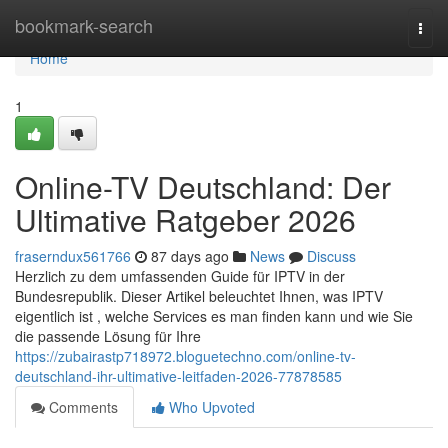
Home
bookmark-search
Togg
navi
Home
1
Online-TV Deutschland: Der
Ultimative Ratgeber 2026
fraserndux561766
87 days ago
News
Discuss
Herzlich zu dem umfassenden Guide für IPTV in der
Bundesrepublik. Dieser Artikel beleuchtet Ihnen, was IPTV
eigentlich ist , welche Services es man finden kann und wie Sie
die passende Lösung für Ihre
https://zubairastp718972.bloguetechno.com/online-tv-
deutschland-ihr-ultimative-leitfaden-2026-77878585
Comments
Who Upvoted