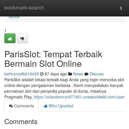
Home
bookmark-search
Togg
navi
Home
1
ParisSlot: Tempat Terbaik
Bermain Slot Online
kathrynzsfk619435
87 days ago
News
Discuss
ParisSlot adalah lokasi terbaik bagi Anda yang ingin mencoba slot
online dengan pengalaman berbeda . Kami menyediakan banyak
permainan slot dari penyedia populer di dunia, misalnya
Pragmatic Play,
https://orlandomryr977451.oneworldwiki.com/user
Comments
Who Upvoted
Comments