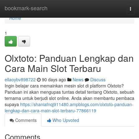
Home
bookmark-search
Togg
navi
Home
1
Olxtoto: Panduan Lengkap dan
Cara Main Slot Terbaru
ellaoybv898722
90 days ago
News
Discuss
Ingin belajar cara memainkan mesin slot di platform Olxtoto?
Panduan ini akan mengupas tuntas detail tentang Olxtoto, sebuah
ternama untuk berjudi slot online. Anda akan membantu pembaca
supaya
https://shaniafnqj911480.ampblogs.com/olxtoto-panduan-
lengkap-dan-cara-main-slot-terbaru-77866119
Comments
Who Upvoted
Comments