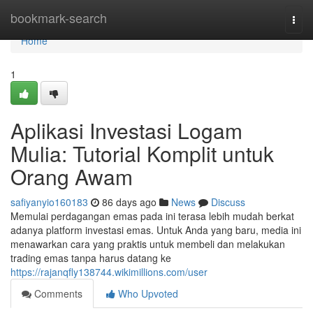
Home
bookmark-search
Togg
navi
Home
1
Aplikasi Investasi Logam
Mulia: Tutorial Komplit untuk
Orang Awam
safiyanyio160183
86 days ago
News
Discuss
Memulai perdagangan emas pada ini terasa lebih mudah berkat
adanya platform investasi emas. Untuk Anda yang baru, media ini
menawarkan cara yang praktis untuk membeli dan melakukan
trading emas tanpa harus datang ke
https://rajanqfly138744.wikimillions.com/user
Comments
Who Upvoted